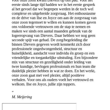
voor onze zoon kwam Dievers op ons pad. Voor het
eerste sinds lange tijd hadden we in het eerste gesprek
al het gevoel dat we begrepen werden in de toch wel
complexe en uitgebreide zorgvraag. Het enthousiasme
en de drive van Ilse en Joyce om aan de zorgvraag van
onze zoon tegemoet te willen en kunnen komen gaven
ons voldoende vertrouwen om de stap te nemen en
maken we sinds een aantal maanden gebruik van de
logeeropvang van Dievers. Daar hebben we nog geen
seconde spijt van gehad. De zorg/begeleiding die
binnen Dievers gegeven wordt kenmerkt zich door
professionele ongedwongenheid, structuur en
huiselijkheid, aandacht voor individu én groep en een
vriendelijke en toegankelijke uitstraling. Een bijzondere
mix van structuur en gezelligheid onder leiding van
twee kundige, bevlogen professionals en hun team die
duidelijk plezier hebben in wat ze doen. En het werkt,
onze zoon gaat met veel plezier, altijd positieve
verhalen. Voor ons als ouders voelt het vertrouwd en
welkom. Ilse en Joyce, jullie zijn toppers.
M. Meijering